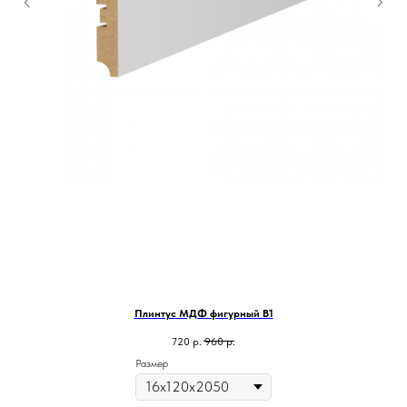
Плинтус МДФ фигурный В1
720
р.
960
р.
Размер