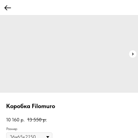
Коробка Filomuro
10 160
р.
13 550
р.
Размер