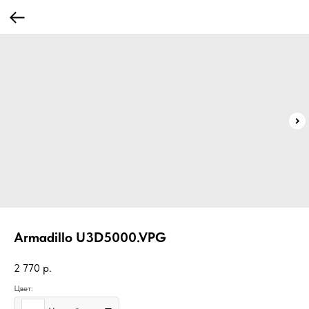
Armadillo U3D5000.VPG
2 770
р.
Цвет: