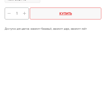
КУПИТЬ
Доступно для цветов: эквалипт бежевый, эвкалипт дарк, эвкалипт лайт