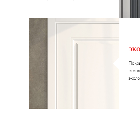
ЭК
Покр
станд
эколо