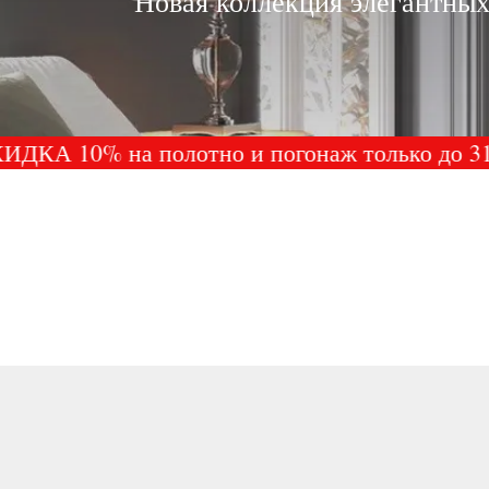
Новая коллекция элегантных
 10% на полотно и погонаж только до 31.0