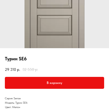
Турин SE6
29 310
р.
32 550
р.
В корзину
Серия: Sense
Модель: Турин SE6
Цвет: Мелон